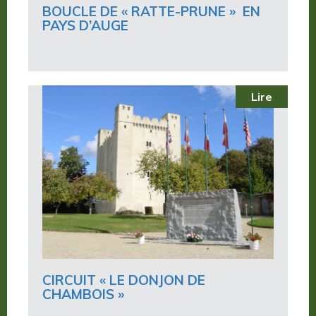
BOUCLE DE « RATTE-PRUNE » EN
PAYS D’AUGE
Lire
CIRCUIT « LE DONJON DE
CHAMBOIS »