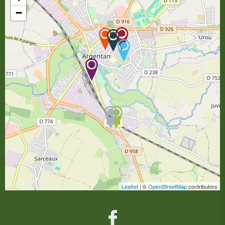
−
Leaflet
| ©
OpenStreetMap
contributors