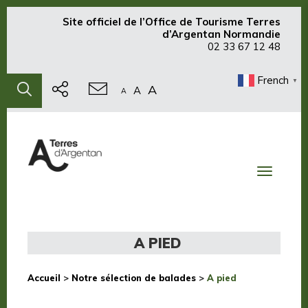
Site officiel de
l’Office de Tourisme Terres
d’Argentan Normandie
02 33 67 12 48
French
▼
A
A
A
Toggle
navigati
A PIED
Accueil
>
Notre sélection de balades
>
A pied