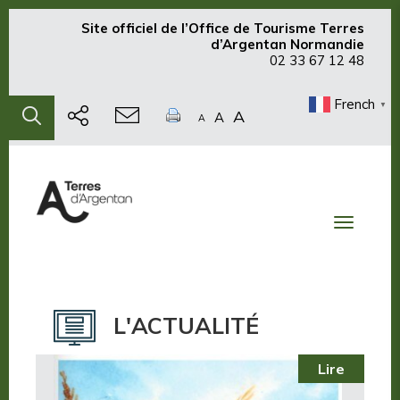
Site officiel de
l’Office de Tourisme Terres
d’Argentan Normandie
02 33 67 12 48
French
▼
A
A
A
Toggle
navigati
L'ACTUALITÉ
Lire