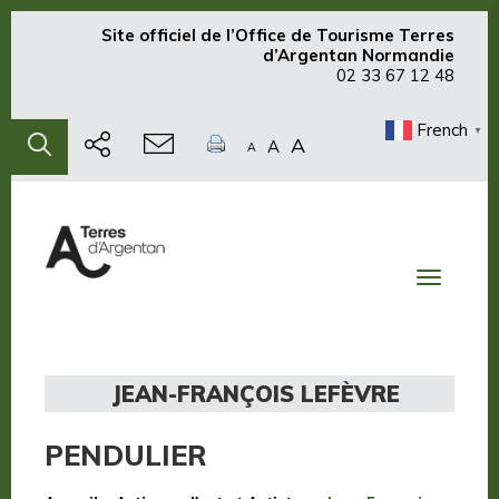
Site officiel de
l’Office de Tourisme Terres
d’Argentan Normandie
02 33 67 12 48
French
▼
A
A
A
Toggle
navigati
JEAN-FRANÇOIS LEFÈVRE
PENDULIER