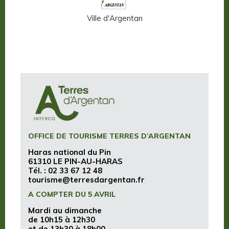
ffern-en-Auge
Ville d'Argentan
Terres d
OFFICE DE TOURISME TERRES D’ARGENTAN
Haras national du Pin
61310 LE PIN-AU-HARAS
Tél. :
02 33 67 12 48
tourisme@terresdargentan.fr
A COMPTER DU 5 AVRIL
Mardi au dimanche
de 10h15 à 12h30
et de 13h30 à 18h00