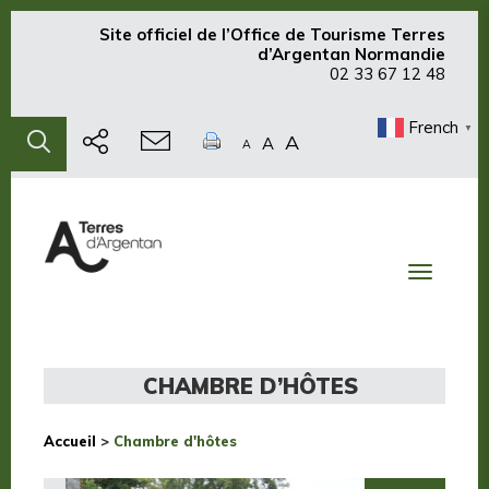
Site officiel de
l’Office de Tourisme Terres
d’Argentan Normandie
02 33 67 12 48
French
▼
A
A
A
Toggle
navigati
CHAMBRE D’HÔTES
Accueil
>
Chambre d'hôtes