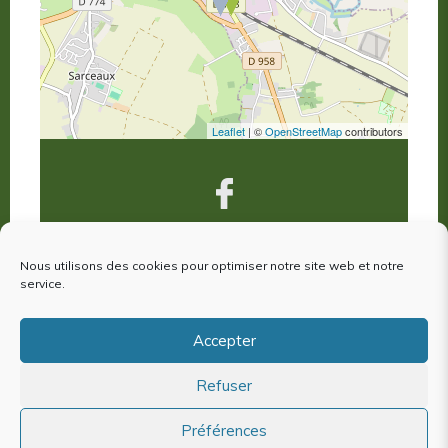
Leaflet
| ©
OpenStreetMap
contributors
Nous utilisons des cookies pour optimiser notre site web et notre
VOUS ÊTES VENUS À ARGENTAN,
service.
votre avis nous intéresse !
Accepter
Refuser
Plan du site
Mentions Légales
Politique de cookies (EU)
Préférences