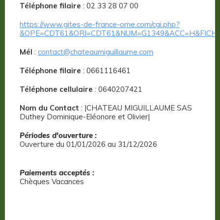
Téléphone filaire
: 02 33 28 07 00
https://www.gites-de-france-orne.com/cgi.php?
&OPE=CDT61&ORI=CDT61&NUM=G1349&ACC=H&FICHE
Mél
:
contact@chateaumiguillaume.com
Téléphone filaire
: 0661116461
Téléphone cellulaire
: 0640207421
Nom du Contact
: |CHATEAU MIGUILLAUME SAS
Duthey Dominique-Eléonore et Olivier|
Périodes d'ouverture :
Ouverture du 01/01/2026 au 31/12/2026
Paiements acceptés :
Chèques Vacances