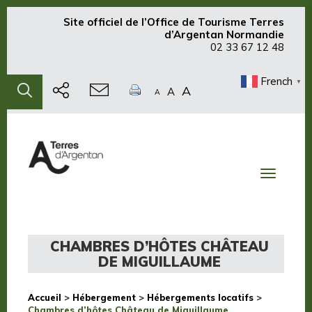
Site officiel de
l’Office de Tourisme Terres
d’Argentan Normandie
02 33 67 12 48
French
▼
A
A
A
Toggle
navigati
CHAMBRES D’HÔTES CHÂTEAU
DE MIGUILLAUME
Accueil
>
Hébergement
>
Hébergements locatifs
>
Chambres d’hôtes Château de Miguillaume