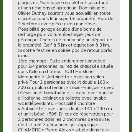
plages de Normandie complètent ses atouts
et son riche passé historique. Dominique et
Olivier Duthey sauront vous accueillir en toute
discrétion dans leur superbe propriété. Parc de
3 hectares avec pièce d’eau non close.
Possibilité garage équipé d’une borne de
recharge pour voiture électrique. Jeux de
pétanque. Chemin de randonnée au départ de
la propriété. Golf à 5 km et équitation à 3 km.
Si sortie festive en soirée pas de retour après
minuit.
1ère chambre : Suite entièrement privative
pour 2/4 personnes, au rez de chaussée située
dans l’aile du château : SUITE « Marie-
Marguerite et Antoinette » avec son salon
privé Pour 2 personnes avec lit double 160 x
200 cm, salon attenant « Louis-François » avec
télévision et bibliothèque, s. d’eau avec douche
à l’italienne, cabinet de toilette avec lavabo,
wc indépendants. Possibilité chambre
« Antoinette » avec un lit double 140 x 190 cm
et un lit bébé +50€. En cas de réservation pour
2 personnes dans les 2 chambres de la suite,
c’est le tarif 3 personnes qui s’applique.
CHAMBRE « Pierre Alexis » située dans l’aile