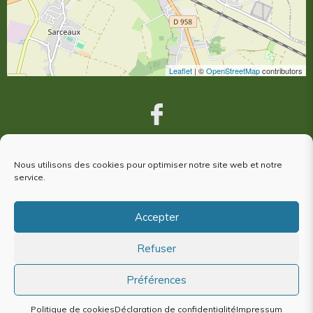
Leaflet
| ©
OpenStreetMap
contributors
Nous utilisons des cookies pour optimiser notre site web et notre
VOUS ÊTES VENUS À ARGENTAN,
service.
votre avis nous intéresse !
Accepter
Refuser
Plan du site
Mentions Légales
Politique de cookies (EU)
Préférences
Politique de cookies
Déclaration de confidentialité
Impressum