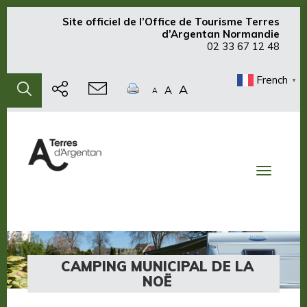
Site officiel de
l’Office de Tourisme Terres
d’Argentan Normandie
02 33 67 12 48
French
▼
A
A
A
Toggle
navigati
CAMPING MUNICIPAL DE LA
NOË