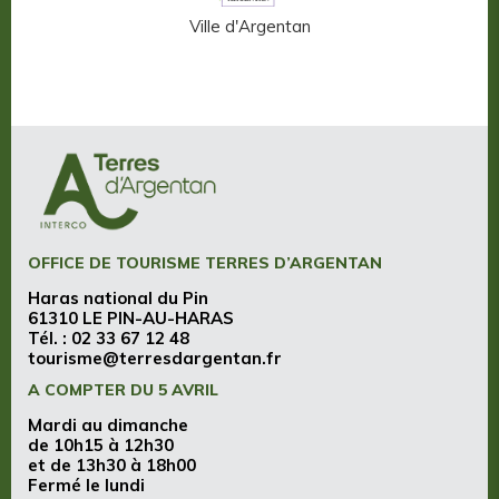
n-Auge
Ville d'Argentan
OFFICE DE TOURISME TERRES D’ARGENTAN
Haras national du Pin
61310 LE PIN-AU-HARAS
Tél. :
02 33 67 12 48
tourisme@terresdargentan.fr
A COMPTER DU 5 AVRIL
Mardi au dimanche
de 10h15 à 12h30
et de 13h30 à 18h00
Fermé le lundi