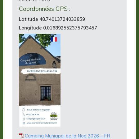
Coordonnées GPS :
Latitude 48.74013724033859
Longitude 0.016892552375793457
Camping Municipal de la Noë 2026 – FR