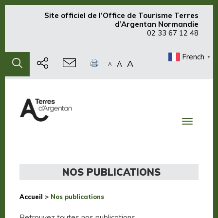
Site officiel de
l’Office de Tourisme Terres
d’Argentan Normandie
02 33 67 12 48
French
▼
A
A
A
Toggle
navigati
NOS PUBLICATIONS
Accueil
>
Nos publications
Retrouvez toutes nos publications