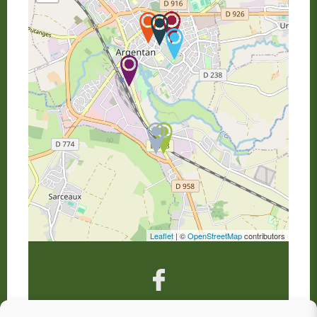
Leaflet
| ©
OpenStreetMap
contributors