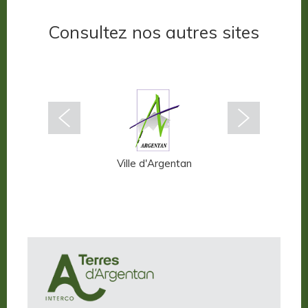
Consultez nos autres sites
ffern-en-Auge
Ville d'Argentan
Terres d