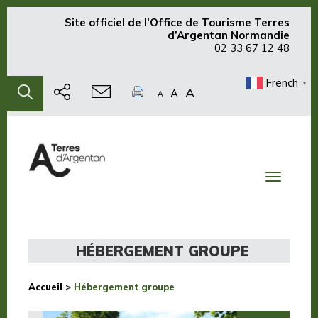
Site officiel de
l’Office de Tourisme Terres
d’Argentan Normandie
02 33 67 12 48
French
▼
A
A
A
Toggle
navigati
HÉBERGEMENT GROUPE
Accueil
>
Hébergement groupe