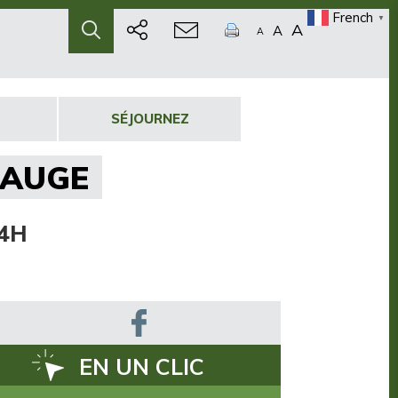
French
▼
A
A
A
SÉJOURNEZ
’AUGE
 4H
EN UN CLIC