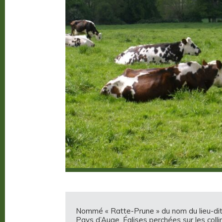
Nommé « Ratte-Prune » du nom du lieu-dit 
Pays d’Auge. Églises perchées sur les coll