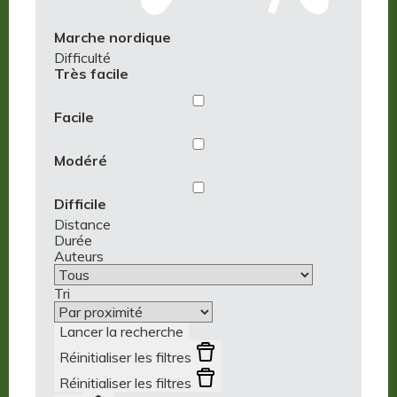
Marche nordique
Difficulté
Aucun
Très facile
Circuit
Très
Facile
facile
trouvé
Modéré
Difficile
Distance
Durée
Auteurs
Tri
Lancer la recherche
Réinitialiser les filtres
Réinitialiser les filtres