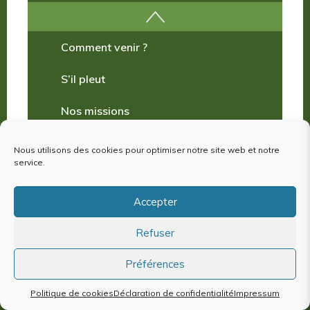
Où manger ?
Comment venir ?
S’il pleut
Nos missions
Nous utilisons des cookies pour optimiser notre site web et notre
service.
Nos incontournables
Accepter
Nos publications
L'ACTUALITÉ
Refuser
Où dormir ?
Préférences
Politique de cookies
Déclaration de confidentialité
Impressum