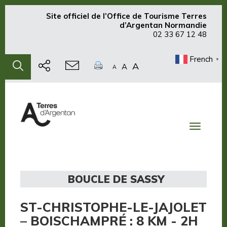
Site officiel de
l’Office de Tourisme Terres
d’Argentan Normandie
02 33 67 12 48
French
▼
A
A
A
Toggle
navigati
BOUCLE DE SASSY
ST-CHRISTOPHE-LE-JAJOLET
– BOISCHAMPRÉ : 8 KM - 2H