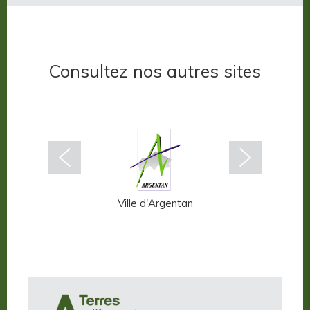
Consultez nos autres sites
ffern-en-Auge
Ville d'Argentan
Terres d