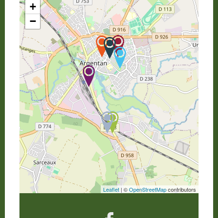
+
−
Leaflet
| ©
OpenStreetMap
contributors