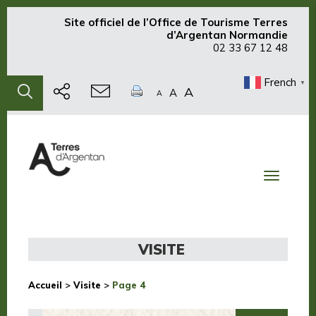
Site officiel de
l’Office de Tourisme Terres
d’Argentan Normandie
02 33 67 12 48
French
▼
A
A
A
Toggle
navigati
VISITE
Accueil
>
Visite
>
Page 4