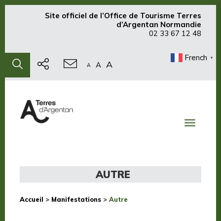
Site officiel de
l’Office de Tourisme Terres
d’Argentan Normandie
02 33 67 12 48
French
▼
A
A
A
Toggle
navigati
AUTRE
Accueil
>
Manifestations
>
Autre