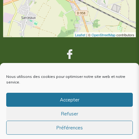
Leaflet
| ©
OpenStreetMap
contributors
Nous utilisons des cookies pour optimiser notre site web et notre
VOUS ÊTES VENUS À ARGENTAN,
service.
votre avis nous intéresse !
Accepter
Refuser
Plan du site
Mentions Légales
Politique de cookies (EU)
Préférences