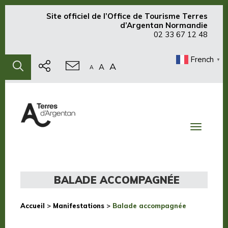
Site officiel de
l’Office de Tourisme Terres
d’Argentan Normandie
02 33 67 12 48
French
▼
A
A
A
Toggle
navigati
BALADE ACCOMPAGNÉE
Accueil
>
Manifestations
>
Balade accompagnée