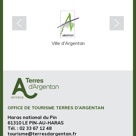
n-Auge
Ville d'Argentan
OFFICE DE TOURISME TERRES D’ARGENTAN
Haras national du Pin
61310 LE PIN-AU-HARAS
Tél. :
02 33 67 12 48
tourisme@terresdargentan.fr