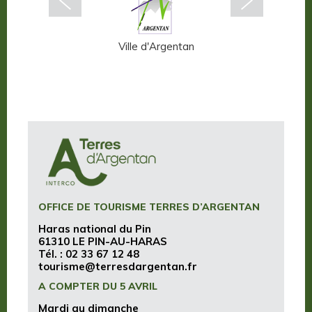
ffern-en-Auge
Ville d'Argentan
Terres d
OFFICE DE TOURISME TERRES D’ARGENTAN
Haras national du Pin
61310 LE PIN-AU-HARAS
Tél. :
02 33 67 12 48
tourisme@terresdargentan.fr
A COMPTER DU 5 AVRIL
Mardi au dimanche