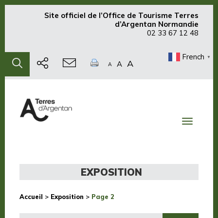
Site officiel de
l’Office de Tourisme Terres
d’Argentan Normandie
02 33 67 12 48
French
▼
A
A
A
Toggle
navigati
EXPOSITION
Accueil
>
Exposition
>
Page 2