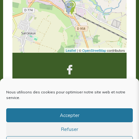
Leaflet
| ©
OpenStreetMap
contributors
Nous utilisons des cookies pour optimiser notre site web et notre
VOUS ÊTES VENUS À ARGENTAN,
service.
votre avis nous intéresse !
Accepter
Refuser
Plan du site
Mentions Légales
Politique de cookies (EU)