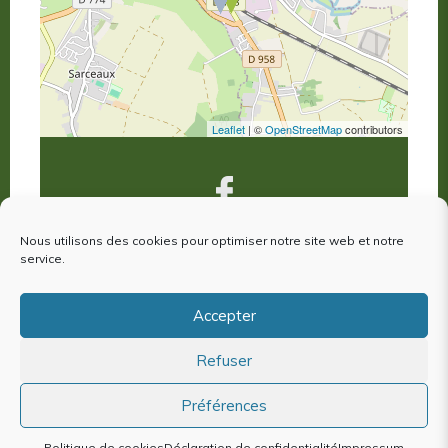
Leaflet
| ©
OpenStreetMap
contributors
Nous utilisons des cookies pour optimiser notre site web et notre
service.
VOUS ÊTES VENUS À ARGENTAN,
votre avis nous intéresse !
Accepter
Refuser
Plan du site
Mentions Légales
Préférences
Politique de cookies (EU)
Politique de cookies
Déclaration de confidentialité
Impressum