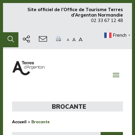
Site officiel de
l’Office de Tourisme Terres
d’Argentan Normandie
02 33 67 12 48
French
▼
A
A
A
Toggle
navigati
BROCANTE
Accueil
>
Brocante