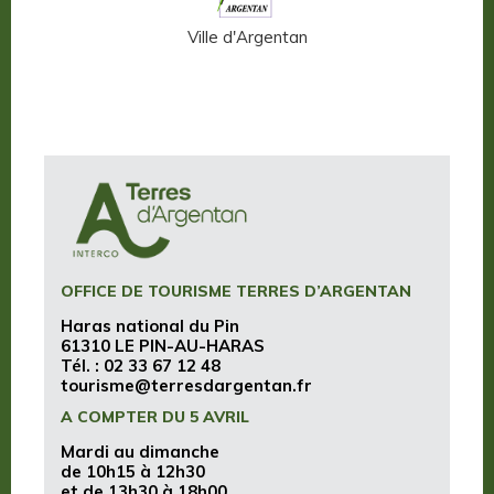
ffern-en-Auge
Ville d'Argentan
Terres d
OFFICE DE TOURISME TERRES D’ARGENTAN
Haras national du Pin
61310 LE PIN-AU-HARAS
Tél. :
02 33 67 12 48
tourisme@terresdargentan.fr
A COMPTER DU 5 AVRIL
Mardi au dimanche
de 10h15 à 12h30
et de 13h30 à 18h00