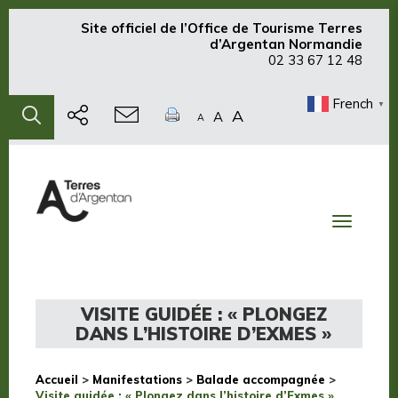
Site officiel de
l’Office de Tourisme Terres
d’Argentan Normandie
02 33 67 12 48
French
▼
A
A
A
Toggle
navigati
VISITE GUIDÉE : « PLONGEZ
DANS L’HISTOIRE D’EXMES »
Accueil
>
Manifestations
>
Balade accompagnée
>
Visite guidée : « Plongez dans l’histoire d’Exmes »