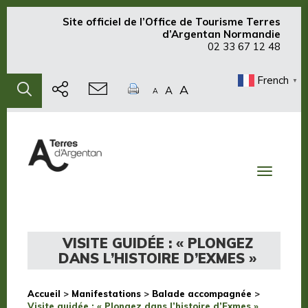
Site officiel de
l’Office de Tourisme Terres
d’Argentan Normandie
02 33 67 12 48
French
▼
A
A
A
Toggle
navigati
VISITE GUIDÉE : « PLONGEZ
DANS L’HISTOIRE D’EXMES »
Accueil
>
Manifestations
>
Balade accompagnée
>
Visite guidée : « Plongez dans l’histoire d’Exmes »