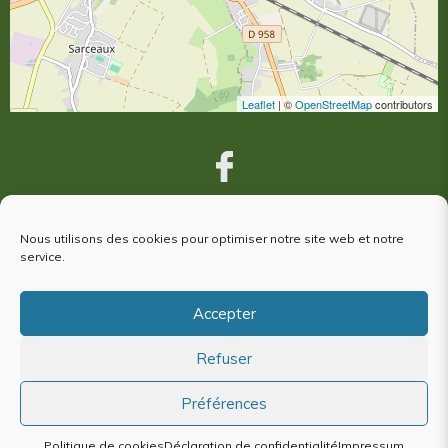
Leaflet
| ©
OpenStreetMap
contributors
Nous utilisons des cookies pour optimiser notre site web et notre
VOUS ÊTES VENUS À ARGENTAN,
service.
votre avis nous intéresse !
Accepter
Refuser
Plan du site
Mentions Légales
Politique de cookies (EU)
Préférences
Politique de cookies
Déclaration de confidentialité
Impressum