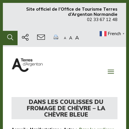
Site officiel de
l’Office de Tourisme Terres
d’Argentan Normandie
02 33 67 12 48
French
▼
A
A
A
Toggle
navigati
DANS LES COULISSES DU
FROMAGE DE CHÈVRE – LA
CHÈVRE BLEUE