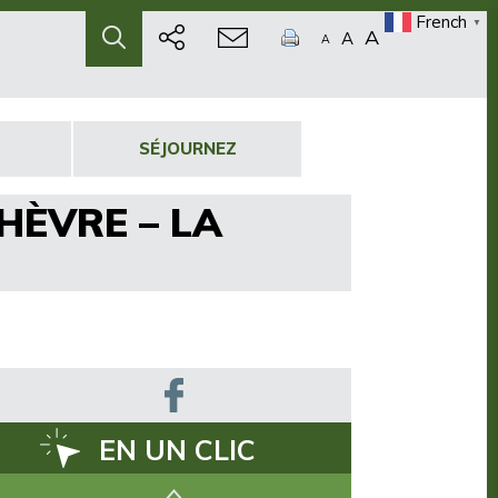
French
▼
A
A
A
SÉJOURNEZ
HÈVRE – LA
EN UN CLIC
Comment venir ?