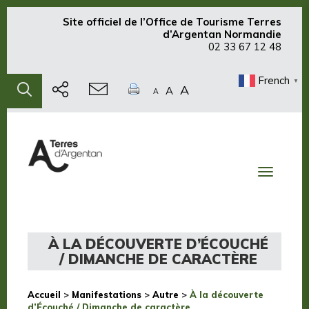
Site officiel de
l’Office de Tourisme Terres
d’Argentan Normandie
02 33 67 12 48
French
▼
A
A
A
Toggle
navigati
À LA DÉCOUVERTE D’ÉCOUCHÉ
/ DIMANCHE DE CARACTÈRE
Accueil
>
Manifestations
>
Autre
>
À la découverte
d’Écouché / Dimanche de caractère