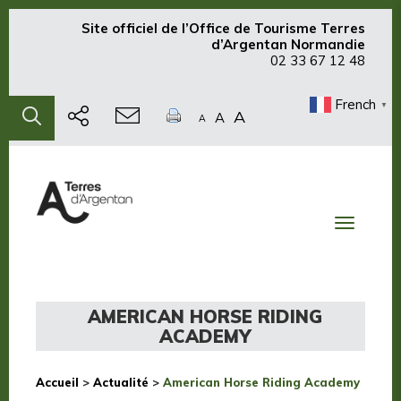
Site officiel de
l’Office de Tourisme Terres
d’Argentan Normandie
02 33 67 12 48
French
▼
A
A
A
Toggle
navigati
AMERICAN HORSE RIDING
ACADEMY
Accueil
>
Actualité
>
American Horse Riding Academy