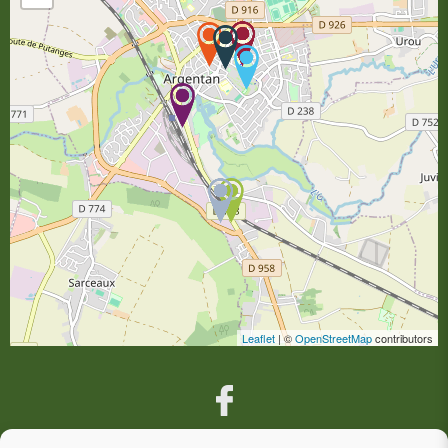
Leaflet
| ©
OpenStreetMap
contributors