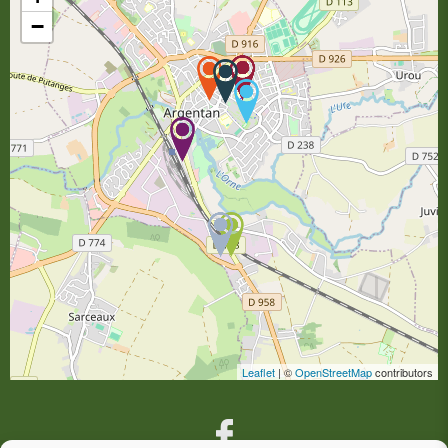
−
Leaflet
| ©
OpenStreetMap
contributors