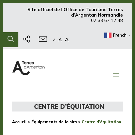
Site officiel de
l’Office de Tourisme Terres
d’Argentan Normandie
02 33 67 12 48
French
▼
A
A
A
Toggle
navigati
CENTRE D’ÉQUITATION
Accueil
>
Équipements de loisirs
>
Centre d'équitation