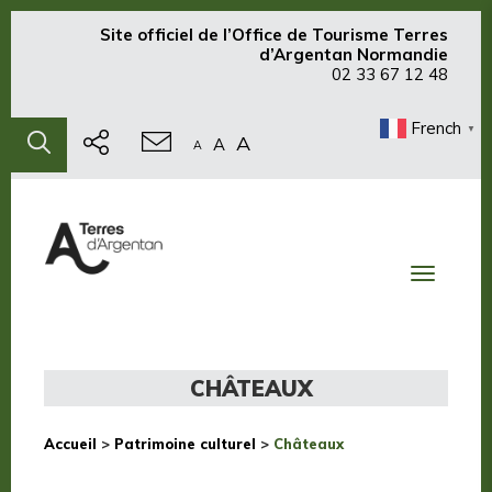
Site officiel de
l’Office de Tourisme Terres
d’Argentan Normandie
02 33 67 12 48
French
▼
A
A
A
Toggle
navigati
CHÂTEAUX
Accueil
>
Patrimoine culturel
>
Châteaux