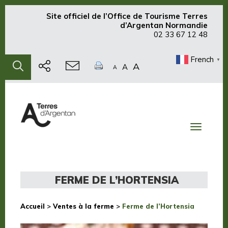
Site officiel de
l’Office de Tourisme Terres
d’Argentan Normandie
02 33 67 12 48
French
▼
A
A
A
Toggle
navigati
FERME DE L’HORTENSIA
Accueil
>
Ventes à la ferme
>
Ferme de l’Hortensia