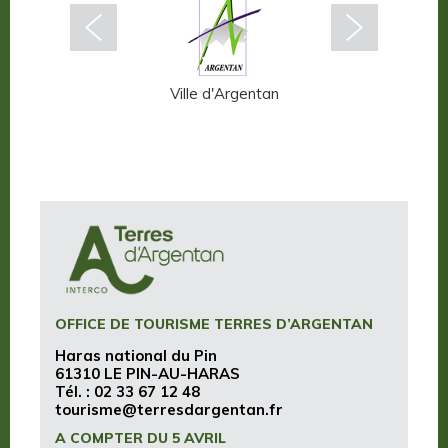
ffern-en-Auge
Ville d'Argentan
Terres d
OFFICE DE TOURISME TERRES D’ARGENTAN
Haras national du Pin
61310 LE PIN-AU-HARAS
Tél. :
02 33 67 12 48
tourisme@terresdargentan.fr
A COMPTER DU 5 AVRIL