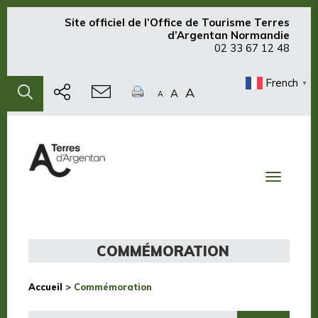
Site officiel de
l’Office de Tourisme Terres
d’Argentan Normandie
02 33 67 12 48
French
▼
A
A
A
Toggle
navigati
COMMÉMORATION
Accueil
>
Commémoration