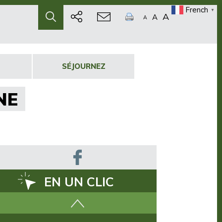
French
▼
A
A
A
SÉJOURNEZ
NE
EN UN CLIC