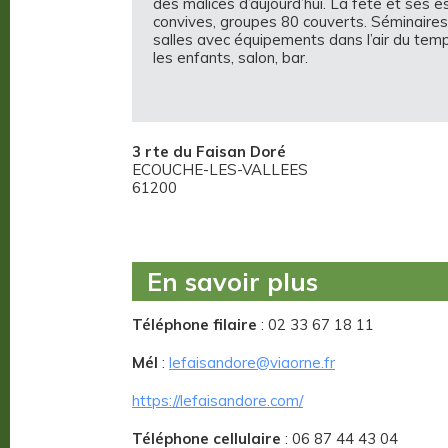
des malices d’aujourd’hui. La fête et ses 
convives, groupes 80 couverts. Séminaires 
salles avec équipements dans l’air du temps
les enfants, salon, bar.
3 rte du Faisan Doré
ECOUCHE-LES-VALLEES
61200
En savoir plus
Téléphone filaire
: 02 33 67 18 11
Mél
:
lefaisandore@viaorne.fr
https://lefaisandore.com/
Téléphone cellulaire
: 06 87 44 43 04