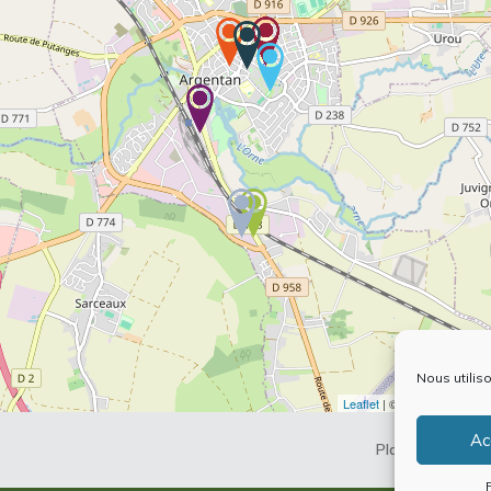
Nous utilis
Leaflet
| ©
OpenStreetMap
Ac
Plan du site
Me