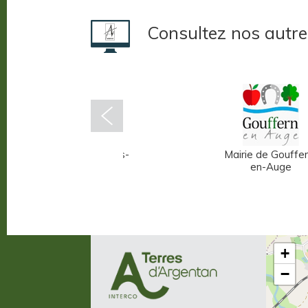
Consultez nos autre
Mairie d'Écouché-les-
Mairie de Gouffer
Vallées
en-Auge
+
−