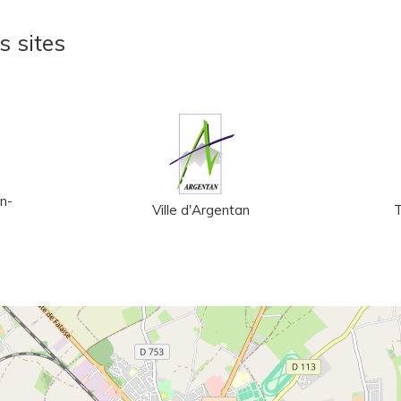
s sites
n-
Ville d'Argentan
T