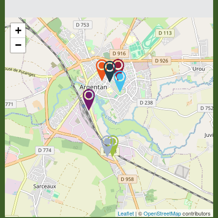
+
−
Leaflet
| ©
OpenStreetMap
contributors