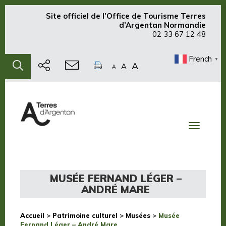
Site officiel de
l’Office de Tourisme Terres
d’Argentan Normandie
02 33 67 12 48
French
▼
A
A
A
Toggle
navigati
MUSÉE FERNAND LÉGER –
ANDRÉ MARE
Accueil
>
Patrimoine culturel
>
Musées
>
Musée
Fernand Léger – André Mare