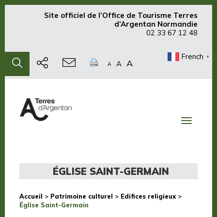
Site officiel de
l’Office de Tourisme Terres
d’Argentan Normandie
02 33 67 12 48
French
▼
A
A
A
Toggle
navigati
ÉGLISE SAINT-GERMAIN
Accueil
>
Patrimoine culturel
>
Edifices religieux
>
Église Saint-Germain