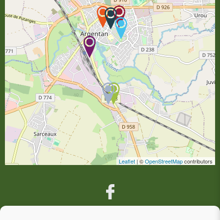
Leaflet
| ©
OpenStreetMap
contributors