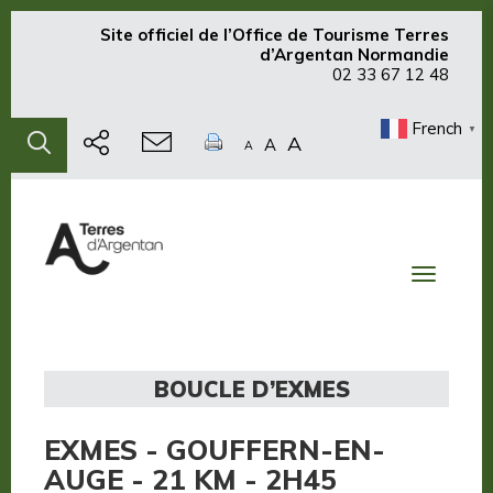
Site officiel de
l’Office de Tourisme Terres
d’Argentan Normandie
02 33 67 12 48
French
▼
A
A
A
Toggle
navigati
BOUCLE D’EXMES
EXMES - GOUFFERN-EN-
AUGE - 21 KM - 2H45