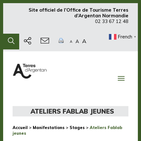
Site officiel de
l’Office de Tourisme Terres
d’Argentan Normandie
02 33 67 12 48
French
▼
A
A
A
Toggle
navigati
ATELIERS FABLAB JEUNES
Accueil
>
Manifestations
>
Stages
>
Ateliers Fablab
jeunes