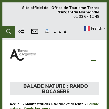
Site officiel de
l’Office de Tourisme Terres
d’Argentan Normandie
02 33 67 12 48
French
▼
A
A
A
Toggle
navigati
BALADE NATURE : RANDO
BOCAGÈRE
Accueil
>
Manifestations
>
Nature et détente
>
Balade
nature : Rando bocagère