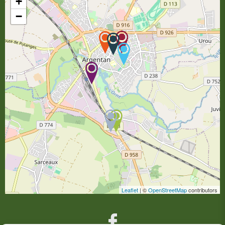
+
−
Leaflet
| ©
OpenStreetMap
contributors