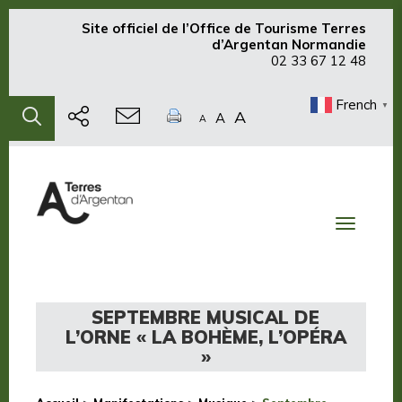
Site officiel de
l’Office de Tourisme Terres
d’Argentan Normandie
02 33 67 12 48
French
▼
A
A
A
Toggle
navigati
SEPTEMBRE MUSICAL DE
L’ORNE « LA BOHÈME, L’OPÉRA
»