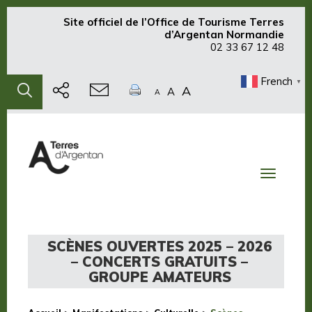
Site officiel de
l’Office de Tourisme Terres
d’Argentan Normandie
02 33 67 12 48
French
▼
A
A
A
Toggle
navigati
SCÈNES OUVERTES 2025 – 2026
– CONCERTS GRATUITS –
GROUPE AMATEURS