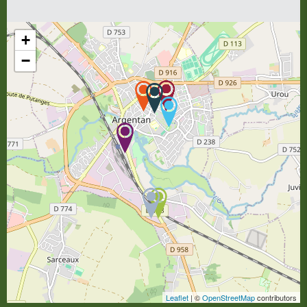
+
−
Leaflet
| ©
OpenStreetMap
contributors