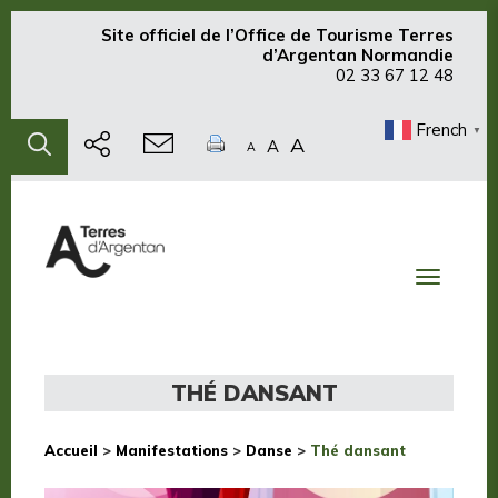
Site officiel de
l’Office de Tourisme Terres
d’Argentan Normandie
02 33 67 12 48
French
▼
A
A
A
Toggle
navigati
THÉ DANSANT
Accueil
>
Manifestations
>
Danse
>
Thé dansant