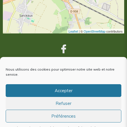
Leaflet
| ©
OpenStreetMap
contributors
Nous utilisons des cookies pour optimiser notre site web et notre
VOUS ÊTES VENUS À ARGENTAN,
service.
votre avis nous intéresse !
Accepter
Refuser
Plan du site
Mentions Légales
Politique de cookies (EU)
Préférences