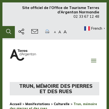
Site officiel de
l’Office de Tourisme Terres
d’Argentan Normandie
02 33 67 12 48
French
▼
A
A
A
Toggle
navigati
TRUN, MÉMOIRE DES PIERRES
ET DES RUES
Accueil
>
Manifestations
>
Culturelle
>
Trun, mémoire
des pierres et des rues