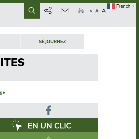
French
▼
A
A
A
SÉJOURNEZ
SITES
age
EN UN CLIC