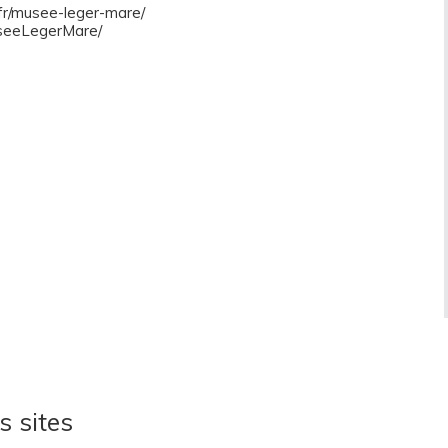
.fr/musee-leger-mare/
useeLegerMare/
s sites