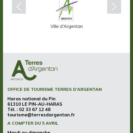
n-Auge
Ville d'Argentan
OFFICE DE TOURISME TERRES D’ARGENTAN
Haras national du Pin
61310 LE PIN-AU-HARAS
Tél. :
02 33 67 12 48
tourisme@terresdargentan.fr
A COMPTER DU 5 AVRIL
Mardi au dimanche