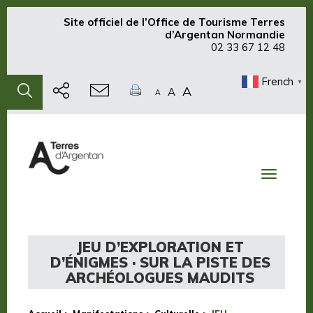
Site officiel de
l’Office de Tourisme Terres
d’Argentan Normandie
02 33 67 12 48
French
▼
A
A
A
Toggle
navigati
JEU D’EXPLORATION ET
D’ÉNIGMES · SUR LA PISTE DES
ARCHÉOLOGUES MAUDITS