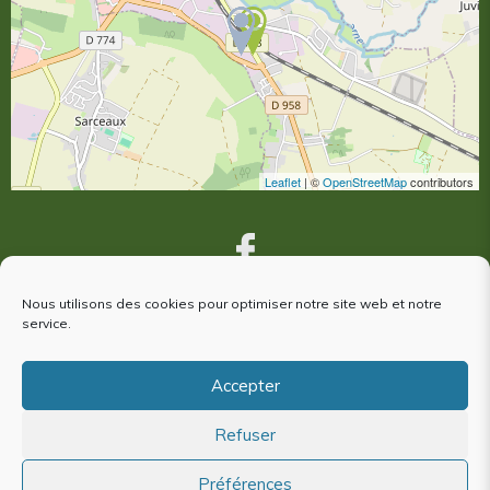
Leaflet
| ©
OpenStreetMap
contributors
Nous utilisons des cookies pour optimiser notre site web et notre
service.
VOUS ÊTES VENUS À ARGENTAN,
votre avis nous intéresse !
Accepter
Refuser
Plan du site
Mentions Légales
Préférences
Politique de cookies (EU)