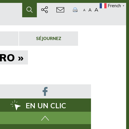
French
▼
A
A
A
SÉJOURNEZ
RO »
EN UN CLIC
Comment venir ?