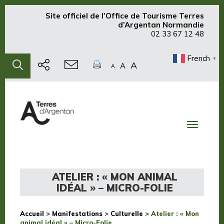
Site officiel de
l’Office de Tourisme Terres
d’Argentan Normandie
02 33 67 12 48
French
▼
A
A
A
Toggle
navigati
ATELIER : « MON ANIMAL
IDÉAL » – MICRO-FOLIE
Accueil
>
Manifestations
>
Culturelle
>
Atelier : « Mon
animal idéal » – Micro-Folie