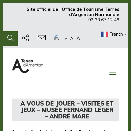
Site officiel de
l’Office de Tourisme Terres
d’Argentan Normandie
02 33 67 12 48
French
▼
A
A
A
Toggle
navigati
A VOUS DE JOUER – VISITES ET
JEUX – MUSÉE FERNAND LÉGER
– ANDRÉ MARE