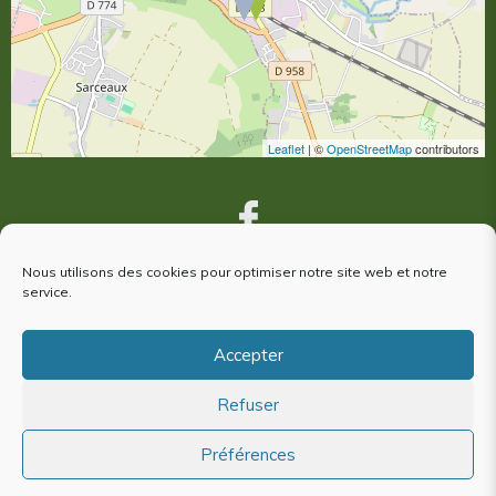
Leaflet
| ©
OpenStreetMap
contributors
Nous utilisons des cookies pour optimiser notre site web et notre
service.
VOUS ÊTES VENUS À ARGENTAN,
votre avis nous intéresse !
Accepter
Refuser
Plan du site
Mentions Légales
Préférences
Politique de cookies (EU)