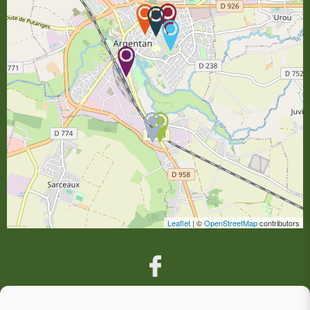
Leaflet
| ©
OpenStreetMap
contributors