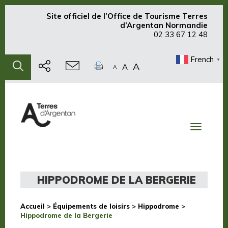
Site officiel de
l’Office de Tourisme Terres
d’Argentan Normandie
02 33 67 12 48
French
▼
A
A
A
Toggle
navigati
HIPPODROME DE LA BERGERIE
Accueil
>
Équipements de loisirs
>
Hippodrome
>
Hippodrome de la Bergerie