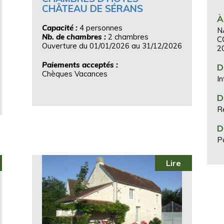
CHÂTEAU DE SÉRANS
À
Capacité :
4 personnes
N
Nb. de chambres :
2 chambres
C
Ouverture du 01/01/2026 au 31/12/2026
2
Paiements acceptés :
D
Chèques Vacances
In
D
R
D
P
Lire