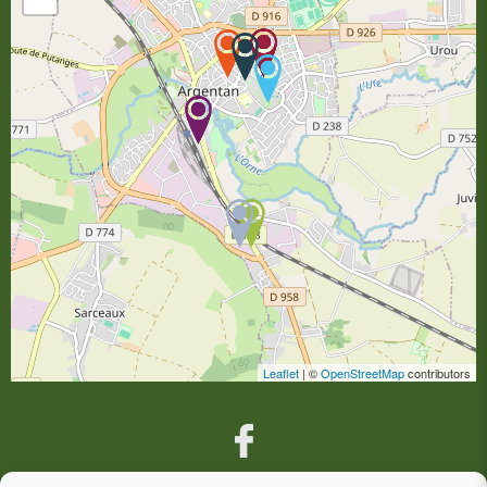
Leaflet
| ©
OpenStreetMap
contributors