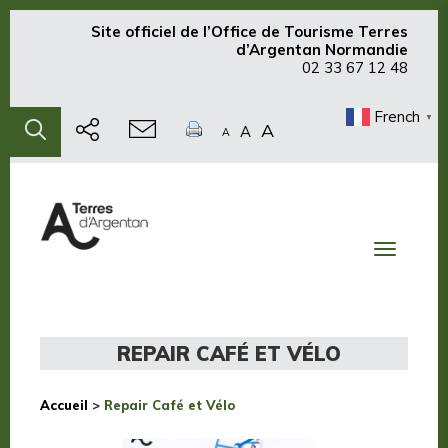
Site officiel de
l’Office de Tourisme Terres
d’Argentan Normandie
02 33 67 12 48
French
▼
A
A
A
Toggle
navigati
REPAIR CAFÉ ET VÉLO
Accueil
>
Repair Café et Vélo