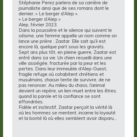
Stéphanie Perez parlera de sa carrière de
journaliste ainsi que de ses romans dont le
dernier, « Le berger d’Alep ».
« Le berger d’Alep »
Alep, février 2023.
Dans la poussière et le silence qui suivent le
séisme, une femme appelle un nom comme on
lance une prière : Zaatar. Elle sait qu’il est
encore là, quelque part sous les gravats.
Sept ans plus tôt, en pleine guerre, Zaatar est
entré dans sa vie. Un chien recueilli dans une
ville assiégée, fracturée par la peur et les
pertes. Dans leur immeuble d’Alep-Ouest,
fragile refuge où cohabitent chrétiens et
musulmans, chacun tente de survivre, de ne
pas renoncer. Au milieu du chaos, l’animal
devient un repère, un lien muet entre les êtres,
quand la parole et la confiance se sont
effondrées.
Fidèle et instinctif, Zaatar perçoit la vérité là
où les hommes se mentent, incarne la loyauté
et la bonté là où elles semblent avoir disparu…