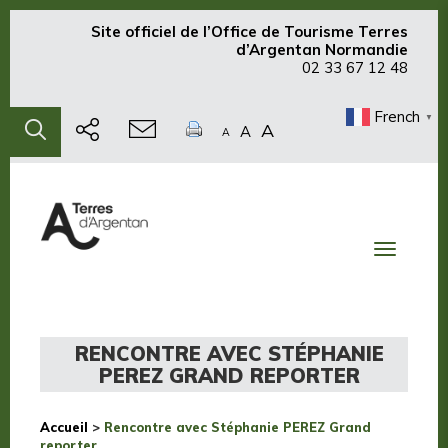
Site officiel de
l’Office de Tourisme Terres
d’Argentan Normandie
02 33 67 12 48
French
▼
A
A
A
Toggle
navigati
RENCONTRE AVEC STÉPHANIE
PEREZ GRAND REPORTER
Accueil
>
Rencontre avec Stéphanie PEREZ Grand
reporter