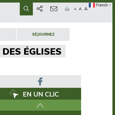
French
▼
A
A
A
SÉJOURNEZ
E DES ÉGLISES
EN UN CLIC