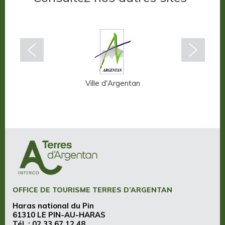
n-Auge
Ville d'Argentan
OFFICE DE TOURISME TERRES D’ARGENTAN
Haras national du Pin
61310 LE PIN-AU-HARAS
Tél. :
02 33 67 12 48