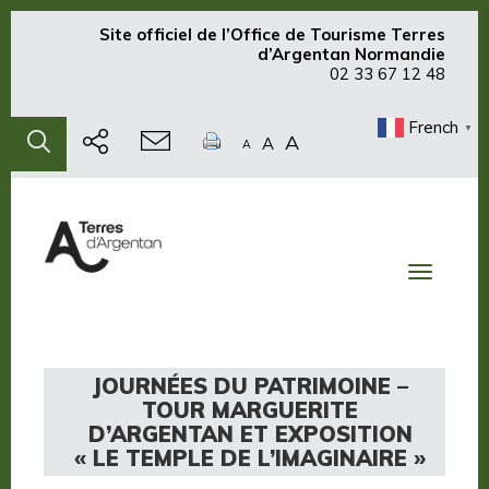
Site officiel de
l’Office de Tourisme Terres
d’Argentan Normandie
02 33 67 12 48
French
▼
A
A
A
Toggle
navigati
JOURNÉES DU PATRIMOINE –
TOUR MARGUERITE
D’ARGENTAN ET EXPOSITION
« LE TEMPLE DE L’IMAGINAIRE »