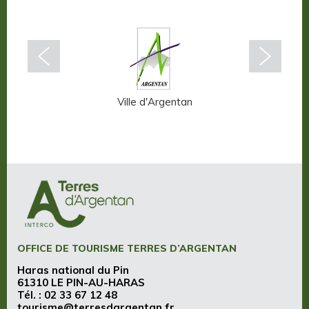
n-Auge
Ville d'Argentan
OFFICE DE TOURISME TERRES D’ARGENTAN
Haras national du Pin
61310 LE PIN-AU-HARAS
Tél. :
02 33 67 12 48
tourisme@terresdargentan.fr