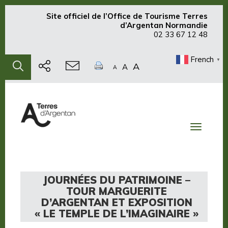
Site officiel de
l’Office de Tourisme Terres
d’Argentan Normandie
02 33 67 12 48
French
▼
A
A
A
Toggle
navigati
JOURNÉES DU PATRIMOINE –
TOUR MARGUERITE
D’ARGENTAN ET EXPOSITION
« LE TEMPLE DE L’IMAGINAIRE »