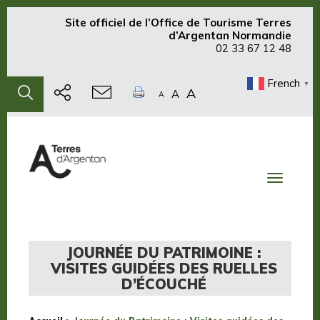
Site officiel de
l’Office de Tourisme Terres
d’Argentan Normandie
02 33 67 12 48
French
▼
A
A
A
Toggle
navigati
JOURNÉE DU PATRIMOINE :
VISITES GUIDÉES DES RUELLES
D’ÉCOUCHÉ