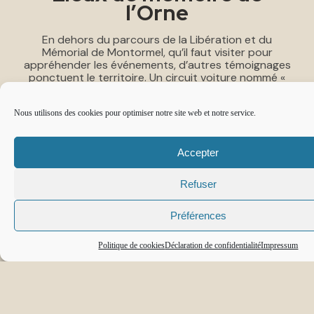
l’Orne
En dehors du parcours de la Libération et du
Mémorial de Montormel, qu’il faut visiter pour
appréhender les événements, d’autres témoignages
ponctuent le territoire. Un circuit voiture nommé «
Août 44 », vous permet d’en découvrir quelques-
uns.
Nous utilisons des cookies pour optimiser notre site web et notre service.
Accepter
Refuser
Préférences
Politique de cookies
Déclaration de confidentialité
Impressum
Le Belvédère des Canadiens
(Saint-Lambert-sur-Dive)