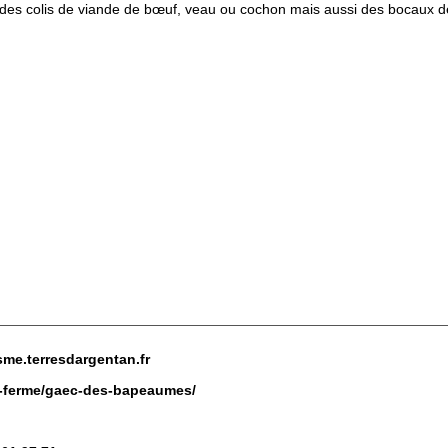
des colis de viande de bœuf, veau ou cochon mais aussi des bocaux de 
isme.terresdargentan.fr
la-ferme/gaec-des-bapeaumes/